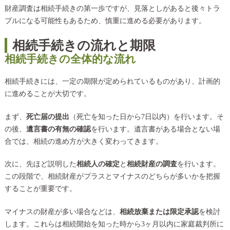
財産調査は相続手続きの第一歩ですが、見落としがあると後々トラ
ブルになる可能性もあるため、慎重に進める必要があります。
相続手続きの流れと期限
相続手続きの全体的な流れ
相続手続きには、一定の期限が定められているものがあり、計画的
に進めることが大切です。
まず、
死亡届の提出
（死亡を知った日から7日以内）を行います。そ
の後、
遺言書の有無の確認
を行います。遺言書がある場合とない場
合では、相続の進め方が大きく変わってきます。
次に、先ほど説明した
相続人の確定
と
相続財産の調査
を行います。
この段階で、相続財産がプラスとマイナスのどちらが多いかを把握
することが重要です。
マイナスの財産が多い場合などは、
相続放棄または限定承認
を検討
します。これらは相続開始を知った時から3ヶ月以内に家庭裁判所に