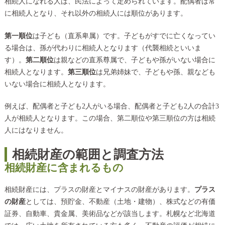
相続人になれる人は、民法によって定められています。配偶者は常
に相続人となり、それ以外の相続人には順位があります。
第一順位
は子ども（直系卑属）です。子どもがすでに亡くなってい
る場合は、孫が代わりに相続人となります（代襲相続といいま
す）。
第二順位
は親などの直系尊属で、子どもや孫がいない場合に
相続人となります。
第三順位
は兄弟姉妹で、子どもや孫、親なども
いない場合に相続人となります。
例えば、配偶者と子ども2人がいる場合、配偶者と子ども2人の合計3
人が相続人となります。この場合、第二順位や第三順位の方は相続
人にはなりません。
相続財産の範囲と調査方法
相続財産に含まれるもの
相続財産には、プラスの財産とマイナスの財産があります。
プラス
の財産
としては、預貯金、不動産（土地・建物）、株式などの有価
証券、自動車、貴金属、美術品などが該当します。札幌など北海道