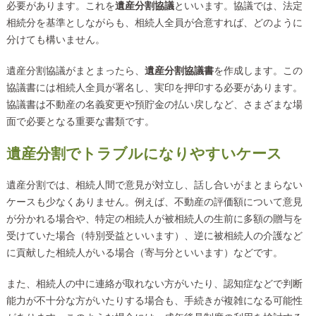
必要があります。これを
遺産分割協議
といいます。協議では、法定
相続分を基準としながらも、相続人全員が合意すれば、どのように
分けても構いません。
遺産分割協議がまとまったら、
遺産分割協議書
を作成します。この
協議書には相続人全員が署名し、実印を押印する必要があります。
協議書は不動産の名義変更や預貯金の払い戻しなど、さまざまな場
面で必要となる重要な書類です。
遺産分割でトラブルになりやすいケース
遺産分割では、相続人間で意見が対立し、話し合いがまとまらない
ケースも少なくありません。例えば、不動産の評価額について意見
が分かれる場合や、特定の相続人が被相続人の生前に多額の贈与を
受けていた場合（特別受益といいます）、逆に被相続人の介護など
に貢献した相続人がいる場合（寄与分といいます）などです。
また、相続人の中に連絡が取れない方がいたり、認知症などで判断
能力が不十分な方がいたりする場合も、手続きが複雑になる可能性