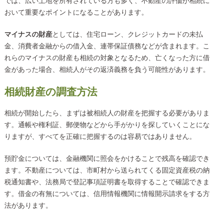
では、広い土地を所有されている方も多く、不動産の評価が相続に
おいて重要なポイントになることがあります。
マイナスの財産
としては、住宅ローン、クレジットカードの未払
金、消費者金融からの借入金、連帯保証債務などが含まれます。こ
れらのマイナスの財産も相続の対象となるため、亡くなった方に借
金があった場合、相続人がその返済義務を負う可能性があります。
相続財産の調査方法
相続が開始したら、まずは被相続人の財産を把握する必要がありま
す。通帳や権利証、郵便物などから手がかりを探していくことにな
りますが、すべてを正確に把握するのは容易ではありません。
預貯金については、金融機関に照会をかけることで残高を確認でき
ます。不動産については、市町村から送られてくる固定資産税の納
税通知書や、法務局で登記事項証明書を取得することで確認できま
す。借金の有無については、信用情報機関に情報開示請求をする方
法があります。