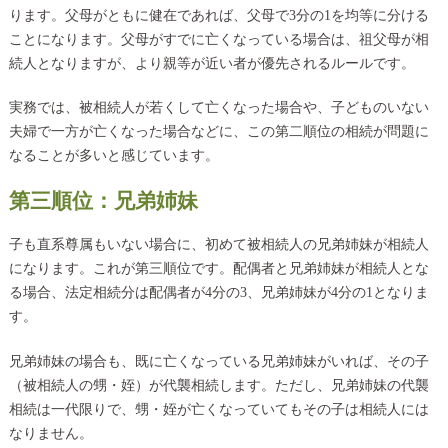
ります。父母がともに健在であれば、父母で3分の1を均等に分ける
ことになります。父母がすでに亡くなっている場合は、祖父母が相
続人となりますが、より親等が近い者が優先されるルールです。
実務では、被相続人が若くして亡くなった場合や、子どものいない
夫婦で一方が亡くなった場合などに、この第二順位の相続が問題に
なることが多いと感じています。
第三順位：兄弟姉妹
子も直系尊属もいない場合に、初めて被相続人の兄弟姉妹が相続人
になります。これが第三順位です。配偶者と兄弟姉妹が相続人とな
る場合、法定相続分は配偶者が4分の3、兄弟姉妹が4分の1となりま
す。
兄弟姉妹の場合も、既に亡くなっている兄弟姉妹がいれば、その子
（被相続人の甥・姪）が代襲相続します。ただし、兄弟姉妹の代襲
相続は一代限りで、甥・姪が亡くなっていてもその子は相続人には
なりません。