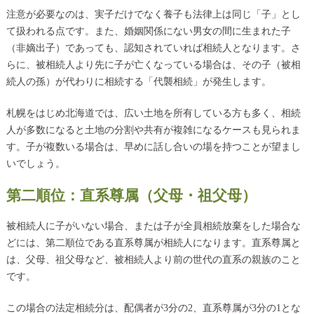
注意が必要なのは、実子だけでなく養子も法律上は同じ「子」とし
て扱われる点です。また、婚姻関係にない男女の間に生まれた子
（非嫡出子）であっても、認知されていれば相続人となります。さ
らに、被相続人より先に子が亡くなっている場合は、その子（被相
続人の孫）が代わりに相続する「代襲相続」が発生します。
札幌をはじめ北海道では、広い土地を所有している方も多く、相続
人が多数になると土地の分割や共有が複雑になるケースも見られま
す。子が複数いる場合は、早めに話し合いの場を持つことが望まし
いでしょう。
第二順位：直系尊属（父母・祖父母）
被相続人に子がいない場合、または子が全員相続放棄をした場合な
どには、第二順位である直系尊属が相続人になります。直系尊属と
は、父母、祖父母など、被相続人より前の世代の直系の親族のこと
です。
この場合の法定相続分は、配偶者が3分の2、直系尊属が3分の1とな