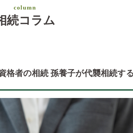
column
相続コラム
続資格者の相続 孫養子が代襲相続す