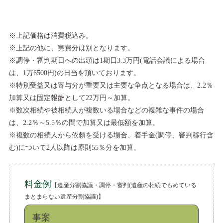
※上記価格は消費税込み。
※上記の他に、実費分は別となります。
※調停・審判期日への出頭は1期日3.3万円(電話会議による場合
は、1万6500円)の日当を頂いております。
※特別受益又は寄与分が重要又は主要な争点となる場合は、2.2％
加算又は固定報酬として22万円～加算。
※数次相続や被相続人が複数いる場合などの複雑な事件の場合
は、2.2％～5.5％の間で加算又は最低額を加算。
※複数の相続人から依頼を受ける場合、着手金(調停、審判移行含
む)について2人以降は原則55％分を加算。
料金例
【遺産分割協議・調停・審判(遺産の相続でもめている
まとまらない遺産分割協議)】
事案