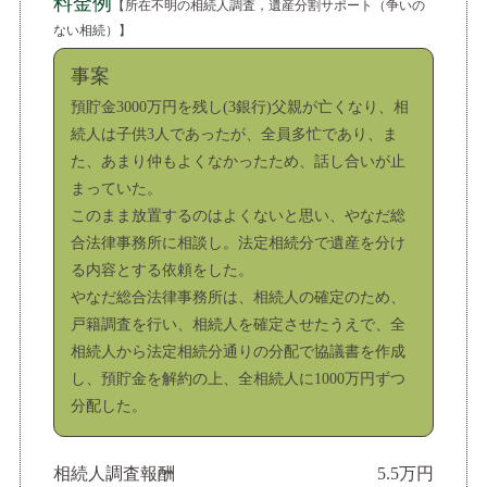
料金例
【所在不明の相続人調査，遺産分割サポート（争いの
ない相続）】
事案
預貯金3000万円を残し(3銀行)父親が亡くなり、相
続人は子供3人であったが、全員多忙であり、ま
た、あまり仲もよくなかったため、話し合いが止
まっていた。
このまま放置するのはよくないと思い、やなだ総
合法律事務所に相談し。法定相続分で遺産を分け
る内容とする依頼をした。
やなだ総合法律事務所は、相続人の確定のため、
戸籍調査を行い、相続人を確定させたうえで、全
相続人から法定相続分通りの分配で協議書を作成
し、預貯金を解約の上、全相続人に1000万円ずつ
分配した。
相続人調査報酬
5.5万円