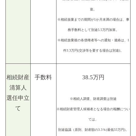
途。
※相続放棄までの期間が1か月未満の場合は、事
務手数料として別途5.5万円加算。
※相続放棄後の各債権者等への通知・連絡は、1
件3.3万円(交渉等を要する場合は別途)。
相続財産
手数料
38.5万円
清算人
選任申立
※相続人調査、財産調査は別途
て
※相続財産管理人候補者となる場合の報酬につい
ては、
別途協議（原則、財産額の3.3％(最低55万円)。