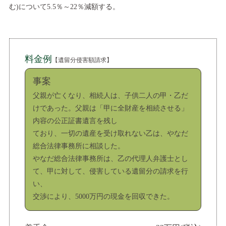
む)について5.5％～22％減額する。
料金例
【遺留分侵害額請求】
事案
父親が亡くなり、相続人は、子供二人の甲・乙だ
けであった。父親は「甲に全財産を相続させる」
内容の公正証書遺言を残し
ており、一切の遺産を受け取れない乙は、やなだ
総合法律事務所に相談した。
やなだ総合法律事務所は、乙の代理人弁護士とし
て、甲に対して、侵害している遺留分の請求を行
い、
交渉により、5000万円の現金を回収できた。