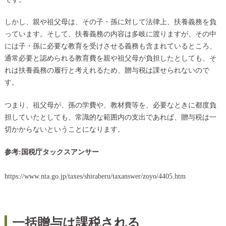
しかし、親や祖父母は、その子・孫に対して法律上、扶養義務を負
っています。そして、扶養義務の内容は多岐に渡りますが、その中
には子・孫に必要な教育を受けさせる義務も含まれているところ、
通常必要と認められる教育費を親や祖父母が負担したとしても、そ
れは扶養義務の履行と考えれるため、贈与税は課せられないので
す。
つまり、祖父母が、孫の学費や、教材費等を、必要なときに都度負
担していたとしても、常識的な範囲内の支出であれば、贈与税は一
切かからないということになります。
参考:国税庁タックスアンサー
https://www.nta.go.jp/taxes/shiraberu/taxanswer/zoyo/4405.htm
一括贈与は課税される