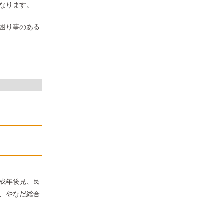
なります。
困り事のある
成年後見、民
、やなだ総合