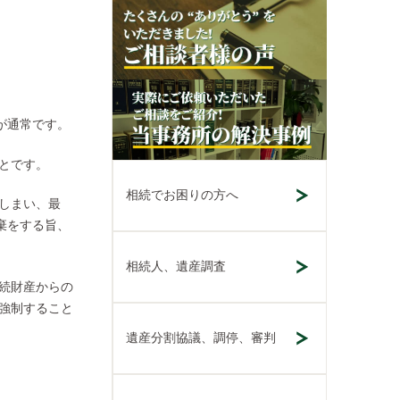
が通常です。
とです。
相続でお困りの方へ
しまい、最
棄をする旨、
相続人、遺産調査
続財産からの
強制すること
遺産分割協議、調停、審判